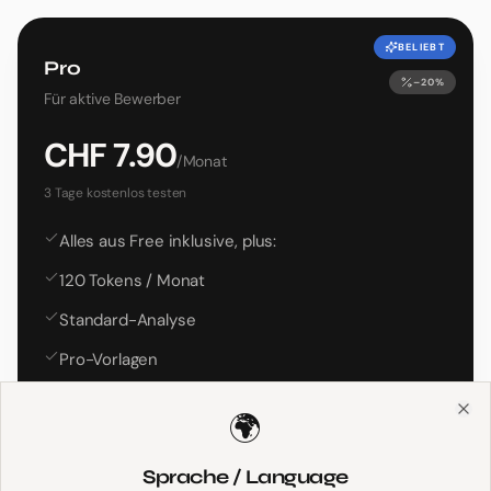
BELIEBT
Pro
–20%
Für aktive Bewerber
CHF
7.90
/
Monat
3 Tage kostenlos testen
Alles aus Free inklusive, plus:
120 Tokens / Monat
Standard-Analyse
Pro-Vorlagen
Mentor Chat (3'500 Nachrichten)
🌍
Clo
Personalisierte Tipps
Sprache / Language