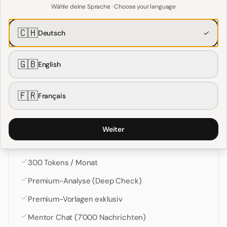
Wähle deine Sprache · Choose your language
Pro starten
🇨🇭
Deutsch
✓
🇬🇧
Pro+
English
Maximale Ergebnisse
🇫🇷
Français
CHF
14.90
/
Monat
3 Tage kostenlos testen
Weiter
Alles aus Pro inklusive, plus:
300 Tokens / Monat
Premium-Analyse (Deep Check)
Premium-Vorlagen exklusiv
Mentor Chat (7'000 Nachrichten)