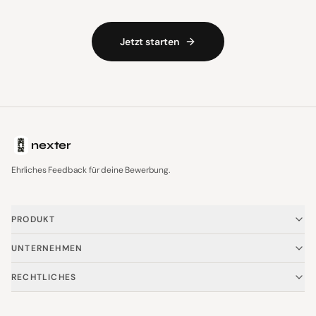
Jetzt starten
nexter
Ehrliches Feedback für deine Bewerbung.
PRODUKT
Startseite
UNTERNEHMEN
Vorteile
Über uns
RECHTLICHES
Preise
FAQ
Impressum
Für Schulen